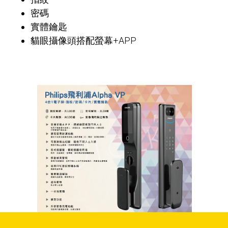
密碼
實體鑰匙
貓眼攝像頭搭配螢幕+APP