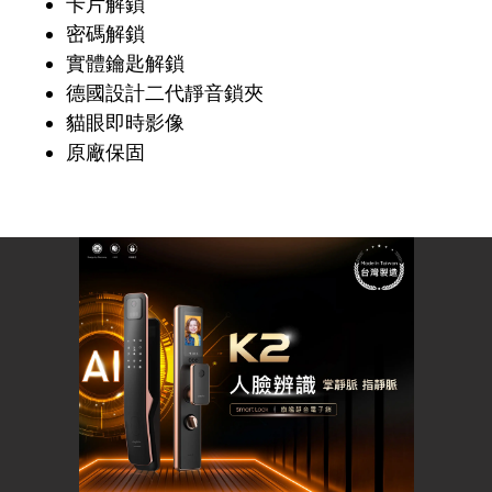
卡片解鎖
密碼解鎖
實體鑰匙解鎖
德國設計二代靜音鎖夾
貓眼即時影像
原廠保固