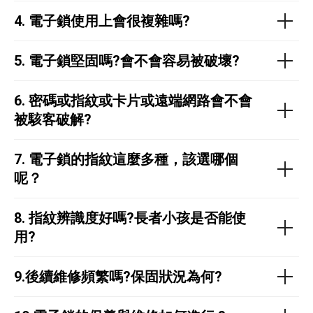
4.
電子鎖使用上會很複雜嗎?
5. 電子鎖堅固嗎?會不會容易被破壞?
6.
密碼或指紋或卡片或遠端網路會不會
被駭客破解?
7.
電子鎖的指紋這麼多種，該選哪個
呢？
8.
指紋辨識度好嗎?長者小孩是否能使
用?
9.後續維修頻繁嗎?保固狀況為何?