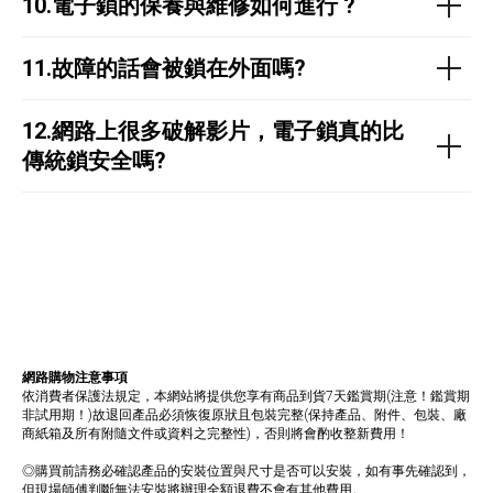
10.
電子鎖的保養與維修如何進行 ?
11.故障的話會被鎖在外面嗎?
12.網路上很多破解影片，電子鎖真的比
傳統鎖安全嗎?
網路購物注意事項
依消費者保護法規定，本網站將提供您享有商品到貨7天鑑賞期(注意！鑑賞期
非試用期！)故退回產品必須恢復原狀且包裝完整(保持產品、附件、包裝、廠
商紙箱及所有附隨文件或資料之完整性)，否則將會酌收整新費用！
◎購買前請務必確認產品的安裝位置與尺寸是否可以安裝，如有事先確認到，
但現場師傅判斷無法安裝將辦理全額退費不會有其他費用。