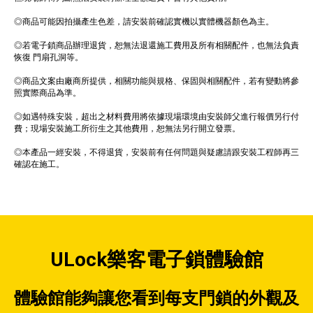
◎商品可能因拍攝產生色差，請安裝前確認實機以實體機器顏色為主。
◎若電子鎖商品辦理退貨，恕無法退還施工費用及所有相關配件，也無法負責
恢復 門扇孔洞等。
◎商品文案由廠商所提供，相關功能與規格、保固與相關配件，若有變動將參
照實際商品為準。
◎如遇特殊安裝，超出之材料費用將依據現場環境由安裝師父進行報價另行付
費；現場安裝施工所衍生之其他費用，恕無法另行開立發票。
◎本產品一經安裝，不得退貨，安裝前有任何問題與疑慮請跟安裝工程師再三
確認在施工。
ULock樂客電子鎖體驗館
體驗館能夠讓您看到每支門鎖的外觀及