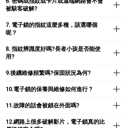
6.
密碼或指紋或卡片或遠端網路會不會
被駭客破解?
7.
電子鎖的指紋這麼多種，該選哪個
呢？
8.
指紋辨識度好嗎?長者小孩是否能使
用?
9.後續維修頻繁嗎?保固狀況為何?
10.
電子鎖的保養與維修如何進行 ?
11.故障的話會被鎖在外面嗎?
12.網路上很多破解影片，電子鎖真的比