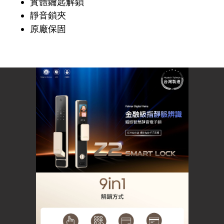
實體鑰匙解鎖
靜音鎖夾
原廠保固