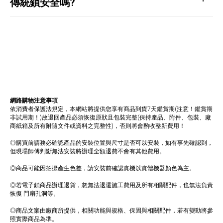
傳統鎖安全嗎?
網路購物注意事項
依消費者保護法規定，本網站將提供您享有商品到貨7天鑑賞期(注意！鑑賞期
非試用期！)故退回產品必須恢復原狀且包裝完整(保持產品、附件、包裝、廠
商紙箱及所有附隨文件或資料之完整性)，否則將會酌收整新費用！
◎購買前請務必確認產品的安裝位置與尺寸是否可以安裝，如有事先確認到，
但現場師傅判斷無法安裝將辦理全額退費不會有其他費用。
◎商品可能因拍攝產生色差，請安裝前確認實機以實體機器顏色為主。
◎若電子鎖商品辦理退貨，恕無法退還施工費用及所有相關配件，也無法負責
恢復 門扇孔洞等。
◎商品文案由廠商所提供，相關功能與規格、保固與相關配件，若有變動將參
照實際商品為準。