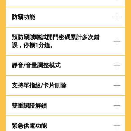
防竊功能
預防竊賊嚐試開門密碼累計多次錯
誤，停機1分鐘。
靜音/音量調整模式
支持單指紋/卡片刪除
雙重認證解鎖
緊急供電功能