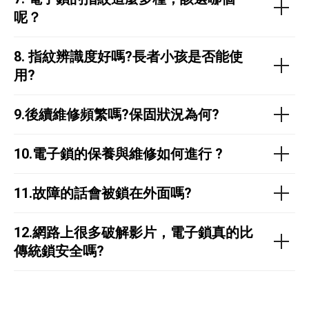
呢？
8.
指紋辨識度好嗎?長者小孩是否能使
用?
9.後續維修頻繁嗎?保固狀況為何?
10.
電子鎖的保養與維修如何進行 ?
11.故障的話會被鎖在外面嗎?
12.網路上很多破解影片，電子鎖真的比
傳統鎖安全嗎?