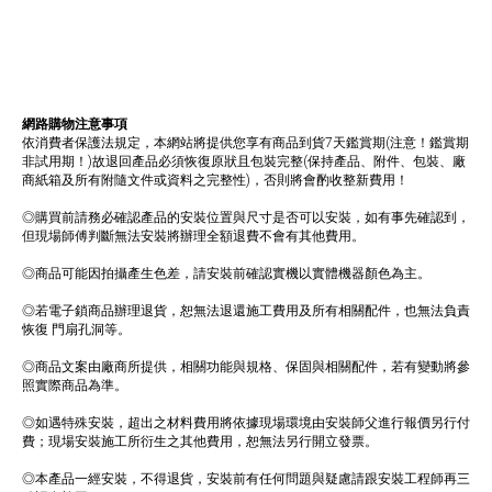
網路購物注意事項
依消費者保護法規定，本網站將提供您享有商品到貨7天鑑賞期(注意！鑑賞期
非試用期！)故退回產品必須恢復原狀且包裝完整(保持產品、附件、包裝、廠
商紙箱及所有附隨文件或資料之完整性)，否則將會酌收整新費用！
◎購買前請務必確認產品的安裝位置與尺寸是否可以安裝，如有事先確認到，
但現場師傅判斷無法安裝將辦理全額退費不會有其他費用。
◎商品可能因拍攝產生色差，請安裝前確認實機以實體機器顏色為主。
◎若電子鎖商品辦理退貨，恕無法退還施工費用及所有相關配件，也無法負責
恢復 門扇孔洞等。
◎商品文案由廠商所提供，相關功能與規格、保固與相關配件，若有變動將參
照實際商品為準。
◎如遇特殊安裝，超出之材料費用將依據現場環境由安裝師父進行報價另行付
費；現場安裝施工所衍生之其他費用，恕無法另行開立發票。
◎本產品一經安裝，不得退貨，安裝前有任何問題與疑慮請跟安裝工程師再三