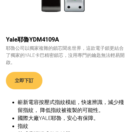
Yale耶魯YDM4109A
耶魯公司以獨家複雜的鎖芯聞名世界，這款電子鎖更結合
了獨家的YALE卡巴精密鎖芯，沒用專門的鑰匙無法輕易開
啟。
立即下訂
嶄新電容按壓式指紋模組，快速辨識，減少殘
留指紋， 降低指紋被複製的可能性。
國際大廠YALE耶魯，安心有保障。
指紋