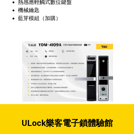
熱感應輕觸式數位鍵盤
機械鑰匙
藍芽模組（加購）
ULock樂客電子鎖體驗館